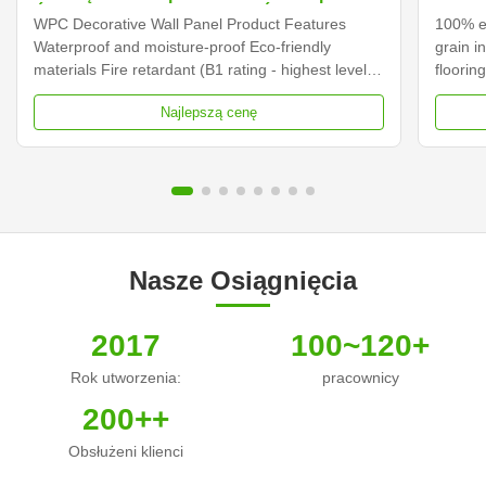
Ściany Wewnętrzne Panele Ścienne WPC
WPC Decorative Wall Panel Product Features
100% en
Waterproof and moisture-proof Eco-friendly
grain in
materials Fire retardant (B1 rating - highest level)
floorin
Easy to clean and maintain Good thermal
Composi
Najlepszą cenę
insulation properties Specifications Material Wood
centere
Plastic Composite (Bamboo, Plastic, Wood) Size
This is
170*24mm (Single ...
powder,
Nasze Osiągnięcia
2017
100~120+
Rok utworzenia:
pracownicy
200++
Obsłużeni klienci