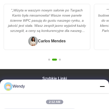
"„Wizyta w waszym nowym salonie po Targach
"
Kanto była niesamowita! Wasze nowe panele
budowl
ścienne WPC pasują do gustu naszego rynku, a
do w
jakość jest stała. Wasz zespół jasno wyjaśnił każdy
klien
szczegół, a ceny są konkurencyjne dla naszego
Pańs
regionu. Jestem podekscytowany, aby wprowadzić
sz
te produkty do Brazylii – jesteście niezawodnym
Carlos Mendes
sprze
partnerem!”"
pomag
Szybkie Linki
Wendy
Dom
Produkty
Wideo
2:12 AM
Pokaz VR