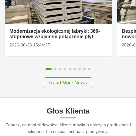
Modernizacja ekologicznej fabryki: 360-
Bezpi
stopniowe wzajemne połączenie płyt
nowoc
szlachetnych PU z uszczelnionymi
metal
2026-06-23 15:44:37
2026-0
krawędziami
Read More News
Głos Klienta
Zobacz, co nasi zadowoleni klienci mówią o naszych produktach i
usługach. Ich sukces jest naszą motywacją.