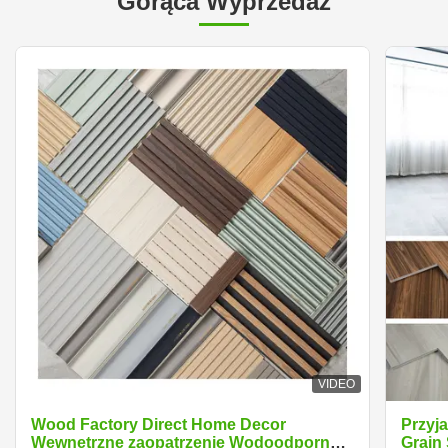
Gorąca Wyprzedaż
VIDEO
Wood Factory Direct Home Decor
Przyj
Wewnętrzne zaopatrzenie Wodoodporne
Grain