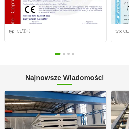
typ: CE证书
typ: 
Najnowsze Wiadomości