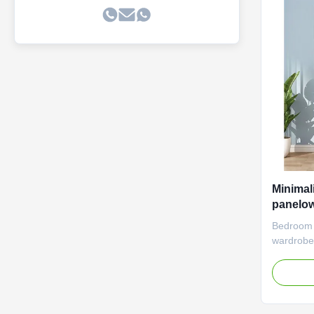
Minimal
panelow
szafa z
Bedroom 
wardrobe,
drawers 
features:
design of
based on 
any unne