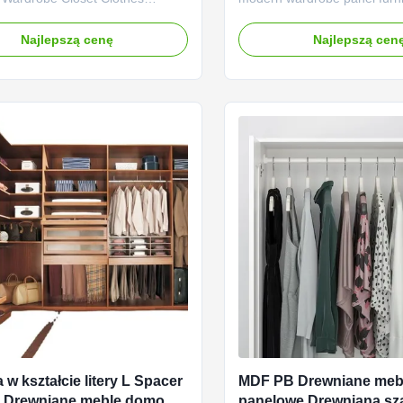
abinet Dressing Table Wall​
composition: Main structure
omposition: Main structure: The
structure of modern bedroo
Najlepszą cenę
Najlepszą cen
cture of a wardrobe or closet is
is usually composed of high-
omposed of high-quality boards,
boards, such as plywood, den
lywood, density density board
board (MDF), or solid wood.
 solid wood. These boards ...
boards have excellent stabilit
 w kształcie litery L Spacer
MDF PB Drewniane meb
e Drewniane meble domowe
panelowe Drewniana sz