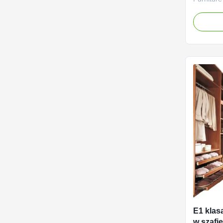
Storage C
Product c
main stru
usually c
such as p
(MDF), or
E1 klasa
w szafi