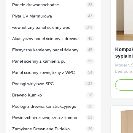
Panele drewnopochodne
28
Płyta UV Marmurowa
47
wewnętrzny panel ścienny wpc
109
Akustyczny panel ścienny z drewna
45
Kompak
Elastyczny kamienny panel ścienny
45
sypialn
Panel ścienny z kamienia pu
58
Szafa 
Modern Sl
bedroom 
Panel ścienny zewnętrzny z WPC
54
panel fur
Podłogi winylowe SPC
wardrobe 
132
solution f
Drewno Kumiko
18
expert wo
the solid
Podłogi z drewna konstrukcyjnego
20
With plent
Powierzchnia zewnętrzna z kompozycji
51
Zamykane Drewniane Pudełko
29