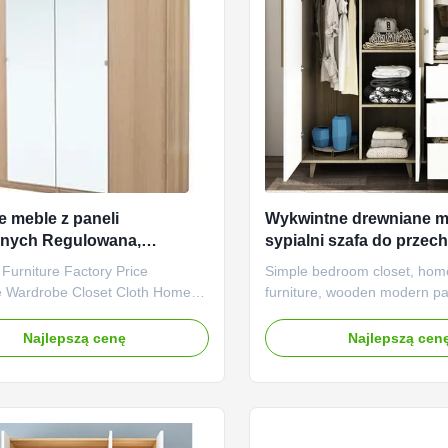
meble z paneli
Wykwintne drewniane m
anych Regulowana,
sypialni szafa do prze
ana szafa do
szafa melamina wykońc
Furniture Factory Price
Simple bedroom closet, hom
owywania
 Wardrobe Closet Cloth Home
furniture, wooden modern p
niture Wood Product features:
storage Product features: M
 craftsmanship: Our panel
design: Our modern panel w
Najlepszą cenę
Najlepszą cen
 wardrobes are made of high-
characterized by panel desig
oards, emphasizing the handling
simple yet aesthetically plea
detail to ensure the durability and
fusion of various modern e
of the wardrobe. ...
the wardrobe a beautiful ...