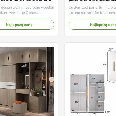
ne dla środowiska
sypialni Przyjazna dla 
 design walk-in bedroom wooden
Customized panel furniture
niture wardrobe General
closets suitable for bedroom
on: Walk-in wardrobe makes a
composition: Wooden materi
room for your clothes. It makes
material for wooden closets 
Najlepszą cenę
Najlepszą cen
ages for lady and gentle man.
or wooden boards. Solid woo
: E1 Grade Eco-friendly particle
give people a natural and rust
 MDF,material and color can
while wooden panels can cho
erent choices. 1. Walk...
wood grain and colors ...