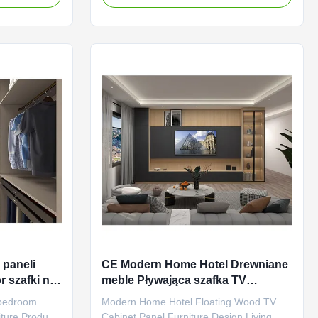
ity wood,
home is more and more common. Our
and texture of
panel furniture desk provides you with a
l warm
comfortable and orderly working
rge ...
environment, enabling you to focus ...
 paneli
CE Modern Home Hotel Drewniane
 szafki na
meble Pływająca szafka TV
400 mm
Regulowana
 bedroom
Modern Home Hotel Floating Wood TV
ture Product
Cabinet Panel Furniture Design Living