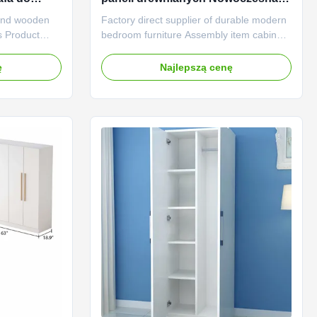
środowiska
szafka na ubrania Dostosowane
 and wooden
Factory direct supplier of durable modern
s Product
bedroom furniture Assembly item cabinet
al: The main
Modern simple panel furniture Product
is solid wood
composition: Main structure: The main
ę
Najlepszą cenę
d closets
structure of modern bedroom cabinets is
ic feeling,
usually composed of boards, such as
ose different
plywood or medium density fiberboard
(MDF). These boards have high ...