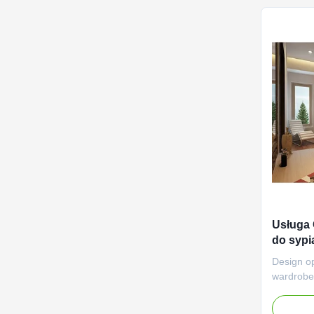
the elega
Usługa 
do sypi
przech
Design op
wardrobe
simple pa
Fashiona