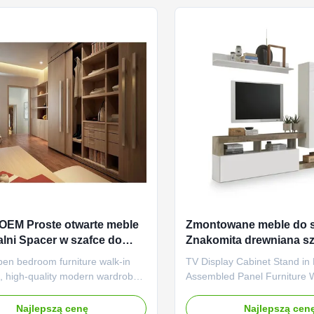
nce of modern style ...
freely plan your storage sp
...
OEM Proste otwarte meble
Zmontowane meble do 
alni Spacer w szafce do
Znakomita drewniana s
owywania
telewizor o długości 27
en bedroom furniture walk-in
TV Display Cabinet Stand in
, high-quality modern wardrobe,
Assembled Panel Furniture
nel furniture Product features:
Storage Cabinet Product fea
ble appearance: Our panel
Wooden Material: Our wood
Najlepszą cenę
Najlepszą cen