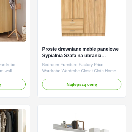
Proste drewniane meble panelowe
Sypialnia Szafa na ubrania
Dostosowane
wardrobe
Bedroom Furniture Factory Price
m wall
Wardrobe Wardrobe Closet Cloth Home
ct features:
Panel Furniture Wood Product features:
es are
Flexible combination: Our combination
ę
Najlepszą cenę
e wall space,
wardrobe consists of multiple modules,
but also
including the hanging area, drawer
orage space,
storage area, shoe rack area, etc. You
can freely combine these modules
according ...