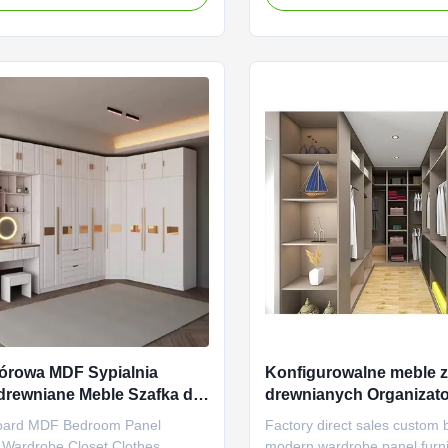
e modern wardrobe adopts a
cabinet is made of high-qual
ned appearance design, simple
retaining the natural texture 
nt. The clever integration of
the wood, bringing a natura
ashion elements makes the ...
atmosphere to your room. La
iórowa MDF Sypialnia
Konfigurowalne meble z
drewniane Meble Szafka do
drewnianych Organizator
owywania ubrań
ubrania o wysokości 2
board MDF Bedroom Panel
Factory direct sales custom
 Wardrobe Closet Clothes
modern wardrobe panel furni