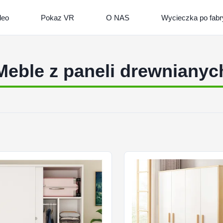
deo
Pokaz VR
O NAS
Wycieczka po fab
Meble z paneli drewnianyc