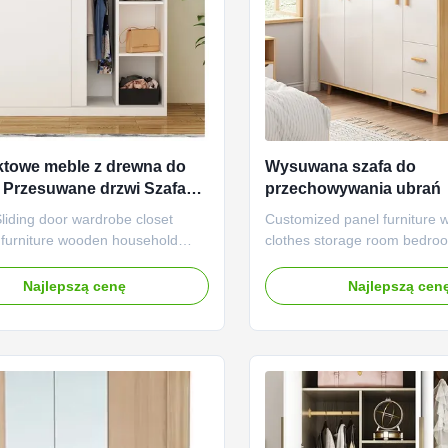
towe meble z drewna do
Wysuwana szafa do
i Przesuwane drzwi Szafa
przechowywania ubrań
Wysuwana
iding door wardrobe closet
Customized panel furniture 
furniture wooden household
clothes storage room bedroo
niture Product Description This
wardrobe with drawers Produ
is an ideal all-in-one storage
Wall utilization: Wall wardrob
Najlepszą cenę
Najlepszą cen
or any room. Skillfully crafted by
intelligent choices that utiliz
odworkers, the natural charm of
not only saving floor space, 
 wood ultimately shines through.
providing you with larger st
y of space ...
turning walls into practical ...