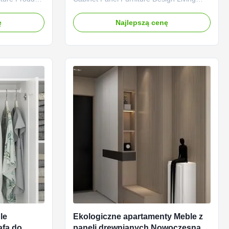
: The main
Room Hanging Screen TV Cabinet
m wardrobes
Product composition: Main structure: The
ę
Najlepszą cenę
quality
main structure of a hanging screen TV
sity density
cabinet is usually composed of high-
 These
quality boards, such as plywood or
y and ...
medium density fiberboard (MDF). These
boards ...
le
Ekologiczne apartamenty Meble z
afa do
paneli drewnianych Nowoczesna