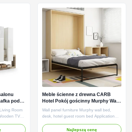
ace based on
reliable protection. ...
salonu
Meble ścienne z drewna CARB
zafka pod
Hotel Pokój gościnny Murphy Wall
7 cm
Bed
 Living Room
Wall panel furniture Murphy wall bed,
 Wooden TV
desk, hotel guest room bed Application
tures:
scenario: Panel furniture desk: Small
en TV storage
office/home office: The trend of working at
ę
Najlepszą cenę