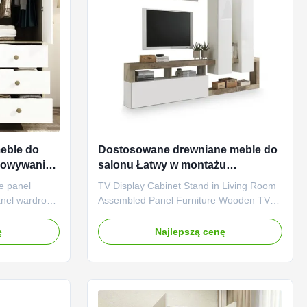
eble do
Dostosowane drewniane meble do
chowywania
salonu Łatwy w montażu
zenie
drewniany telewizor z miejscem do
e panel
TV Display Cabinet Stand in Living Room
przechowywania
anel wardrobe
Assembled Panel Furniture Wooden TV
odern panel
Storage Cabinet Product features:
ardrobe is
Wooden Material: Our wooden TV storage
ę
Najlepszą cenę
n, which is
cabinet is made of high-quality wood,
sing. The
retaining the natural texture and texture of
lements makes
the wood, bringing a natural warm
atmosphere to your room. Large ...