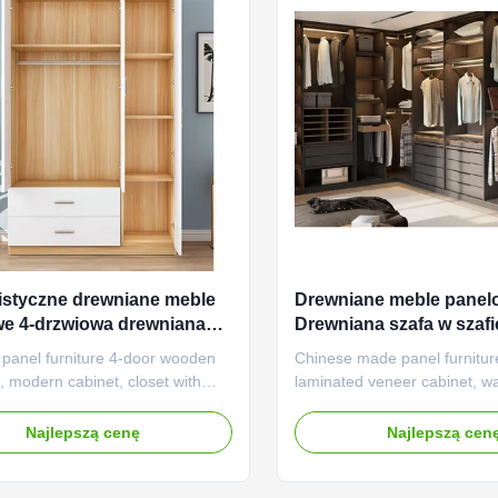
istyczne drewniane meble
Drewniane meble pane
e 4-drzwiowa drewniana
Drewniana szafa w szafi
 szufladami
laminowaną fornirem
panel furniture 4-door wooden
Chinese made panel furnitur
 modern cabinet, closet with
laminated veneer cabinet, wa
bedroom large closet Product
wardrobe Product features: 
 Minimalist appearance: The
Space: The walk-in wardrobe
Najlepszą cenę
Najlepszą cen
 panel furniture wardrobes is
spacious storage space, allo
a minimalist aesthetic, without
easily enter the wardrobe fo
cessary decorations, showcasing
and organization of clothing