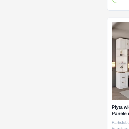
furnitur
streamli
yet elega
various f
Płyta w
Panele 
przech
Particle
Furniture