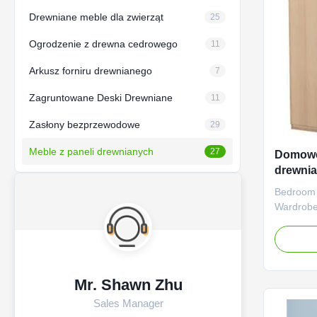
Drewniane meble dla zwierząt
25
Ogrodzenie z drewna cedrowego
11
Arkusz forniru drewnianego
7
Zagruntowane Deski Drewniane
11
Zasłony bezprzewodowe
29
Meble z paneli drewnianych
27
Domowe 
drewni
rozkład
Bedroom 
przech
Wardrobe
Panel Fur
Exquisite
furniture
quality b
of every 
Mr. Shawn Zhu
stability 
Sales Manager