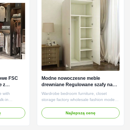
lowe FSC
Modne nowoczesne meble
e z
drewniane Regulowane szafy na
zamówienie
e with
Wardrobe bedroom furniture, closet
lk-in
storage factory wholesale fashion modern
Spacious
home panel furniture Reinforced Material:
 provides
The wardrobe is made of high-quality
ę
Najlepszą cenę
wing you to
panel material, which is sturdy and
r easy access
durable, ensuring long-term use and
. You can
stability, allowing your clothes to receive