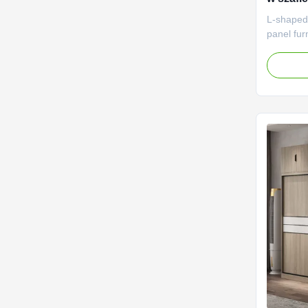
Przyjaz
L-shaped
panel fur
descripti
complete 
more stor
Materials
boards or
have diff