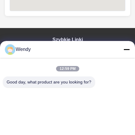
Szybkie Linki
Wendy
Dom
Produkty
Wideo
12:59 PM
Pokaz VR
O NAS
Good day, what product are you looking for?
Wycieczka Po Fabryce
Kontrola Jakości
Skontaktuj Się Z Nami
Poprosić O Wycenę
Zhengzhou Rainbow International Wood Co., Ltd.