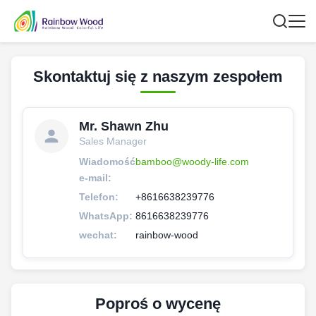
Skontaktuj się z naszym zespołem
Mr. Shawn Zhu
Sales Manager
Wiadomość
bamboo@woody-life.com
e-mail:
Telefon:
+8616638239776
WhatsApp:
8616638239776
wechat:
rainbow-wood
Poproś o wycenę