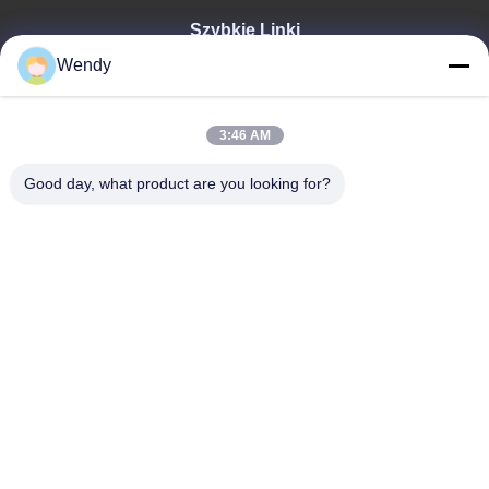
Szybkie Linki
Wendy
Dom
Produkty
Wideo
3:46 AM
Pokaz VR
O NAS
Good day, what product are you looking for?
Wycieczka Po Fabryce
Kontrola Jakości
Skontaktuj Się Z Nami
Poprosić O Wycenę
Zhengzhou Rainbow International Wood Co., Ltd.
86--16638239776
bamboo@woody-life.com
Follow Us