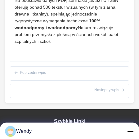
Na podstawie danych PDF, serii takie jak S2TU i S8N
oferują ponad 500 tekstur wizualnych (w tym ziarna
drewna i tkaniny), spełniając jednocześnie
rygorystyczne wymagania techniczne.
100%
wodoodporny i wodoodporny
Natura rozwiązuje
problem przemysłu z pleśnią w ścianach wokół toalet
szpitalnych i szkół.
Poprzedni wpis
Następny wpis
Szybkie Linki
Wendy
Dom