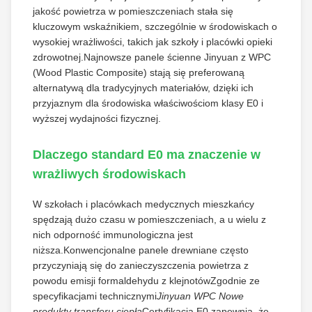
jakość powietrza w pomieszczeniach stała się
kluczowym wskaźnikiem, szczególnie w środowiskach o
wysokiej wrażliwości, takich jak szkoły i placówki opieki
zdrowotnej.Najnowsze panele ścienne Jinyuan z WPC
(Wood Plastic Composite) stają się preferowaną
alternatywą dla tradycyjnych materiałów, dzięki ich
przyjaznym dla środowiska właściwościom klasy E0 i
wyższej wydajności fizycznej.
Dlaczego standard E0 ma znaczenie w
wrażliwych środowiskach
W szkołach i placówkach medycznych mieszkańcy
spędzają dużo czasu w pomieszczeniach, a u wielu z
nich odporność immunologiczna jest
niższa.Konwencjonalne panele drewniane często
przyczyniają się do zanieczyszczenia powietrza z
powodu emisji formaldehydu z klejnotówZgodnie ze
specyfikacjami technicznymi
Jinyuan WPC Nowe
produkty transferu ciepła
Certyfikacja E0 zapewnia, że