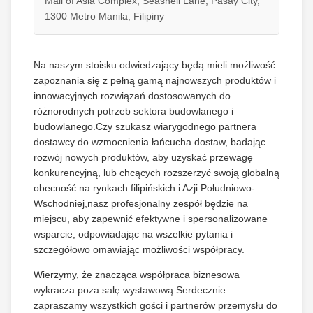
Mall of Asia Complex, Seashell Lane, Pasay City,
1300 Metro Manila, Filipiny
Na naszym stoisku odwiedzający będą mieli możliwość
zapoznania się z pełną gamą najnowszych produktów i
innowacyjnych rozwiązań dostosowanych do
różnorodnych potrzeb sektora budowlanego i
budowlanego.Czy szukasz wiarygodnego partnera
dostawcy do wzmocnienia łańcucha dostaw, badając
rozwój nowych produktów, aby uzyskać przewagę
konkurencyjną, lub chcących rozszerzyć swoją globalną
obecność na rynkach filipińskich i Azji Południowo-
Wschodniej,nasz profesjonalny zespół będzie na
miejscu, aby zapewnić efektywne i spersonalizowane
wsparcie, odpowiadając na wszelkie pytania i
szczegółowo omawiając możliwości współpracy.
Wierzymy, że znacząca współpraca biznesowa
wykracza poza salę wystawową.Serdecznie
zapraszamy wszystkich gości i partnerów przemysłu do