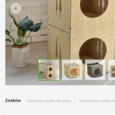
Znaków
drewniane meble dla psów
nowoczesne meble do 