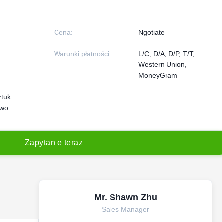
Cena:
Ngotiate
Warunki płatności:
L/C, D/A, D/P, T/T,
Western Union,
MoneyGram
ztuk
owo
Z
a
p
y
t
a
n
i
e
t
e
r
a
z
Mr. Shawn Zhu
Sales Manager