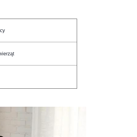
cy
ierząt