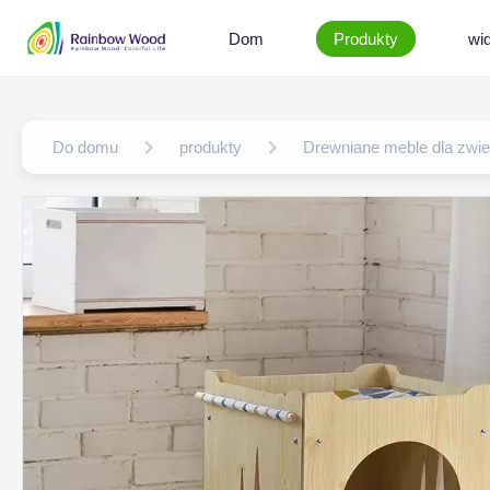
Dom
Produkty
wi
Do domu
produkty
Drewniane meble dla zwie