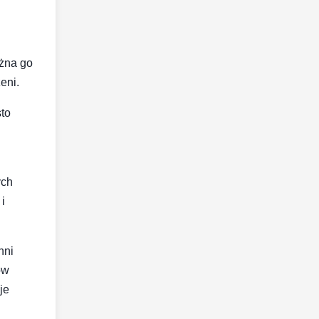
ożna go
eni.
sto
ych
i
hni
ów
je