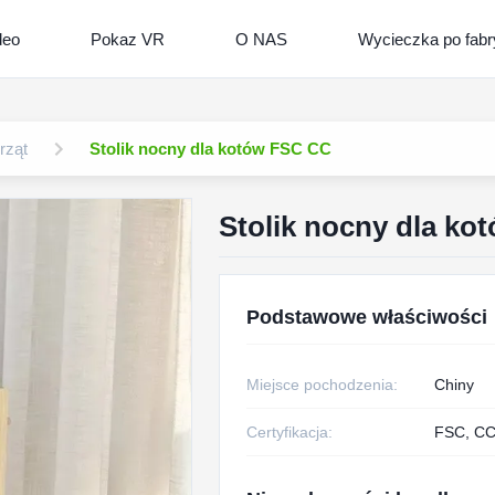
deo
Pokaz VR
O NAS
Wycieczka po fab
rząt
Stolik nocny dla kotów FSC CC
Stolik nocny dla k
Podstawowe właściwości
Miejsce pochodzenia:
Chiny
Certyfikacja:
FSC, CC