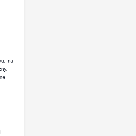
ku, ma
zny,
ane
i