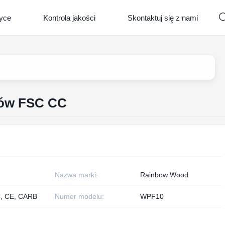
ryce
Kontrola jakości
Skontaktuj się z nami
otów FSC CC
Nazwa marki:
Rainbow Wood
, CE, CARB
Numer modelu:
WPF10