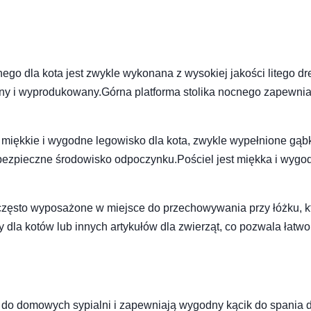
nego dla kota jest zwykle wykonana z wysokiej jakości litego d
wany i wyprodukowany.Górna platforma stolika nocnego zapewni
w miękkie i wygodne legowisko dla kota, zwykle wypełnione gąb
 bezpieczne środowisko odpoczynku.Pościel jest miękka i wygo
 często wyposażone w miejsce do przechowywania przy łóżku, k
la kotów lub innych artykułów dla zwierząt, co pozwala łatwo
ę do domowych sypialni i zapewniają wygodny kącik do spania 