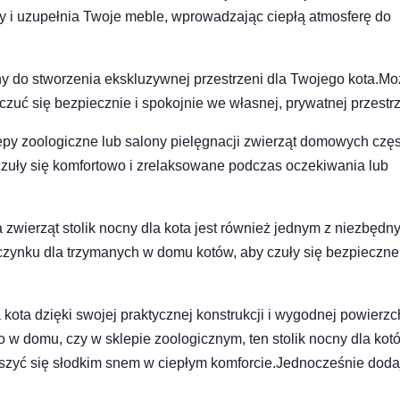
kny i uzupełnia Twoje meble, wprowadzając ciepłą atmosferę do
ealny do stworzenia ekskluzywnej przestrzeni dla Twojego kota.M
czuć się bezpiecznie i spokojnie we własnej, prywatnej przestrz
lepy zoologiczne lub salony pielęgnacji zwierząt domowych czę
 czuły się komfortowo i zrelaksowane podczas oczekiwania lub
a zwierząt stolik nocny dla kota jest również jednym z niezbędn
zynku dla trzymanych w domu kotów, aby czuły się bezpieczne 
kota dzięki swojej praktycznej konstrukcji i wygodnej powierzc
w domu, czy w sklepie zoologicznym, ten stolik nocny dla kot
eszyć się słodkim snem w ciepłym komforcie.Jednocześnie doda