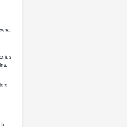
rewna
a
ką lub
dna,
tóre
dla