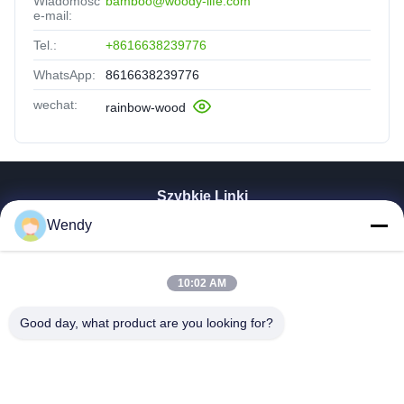
Wiadomość
bamboo@woody-life.com
e-mail:
Tel.:
+8616638239776
WhatsApp:
8616638239776
wechat:
rainbow-wood
Szybkie Linki
Wendy
Dom
Produkty
Wideo
10:02 AM
Pokaz VR
O NAS
Good day, what product are you looking for?
Wycieczka Po Fabryce
Kontrola Jakości
Skontaktuj Się Z Nami