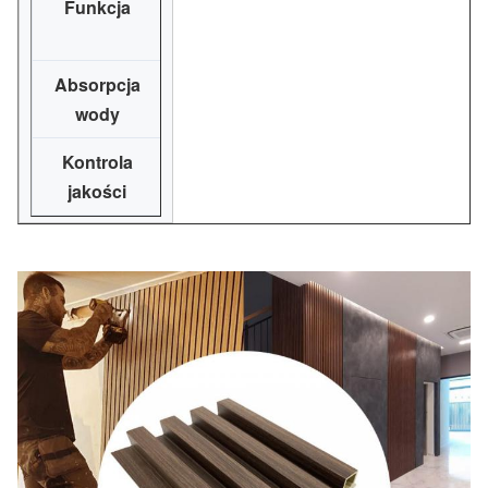
Funkcja
gnicie, bez wydzielania toksyn, opóź
niskie koszty utrzyma
Absorpcja
Zmniejszanie
mniej niż 1%
wody
palności
Kontrola
ISO9001,
Czas
jakości
ISO14001
dostawy