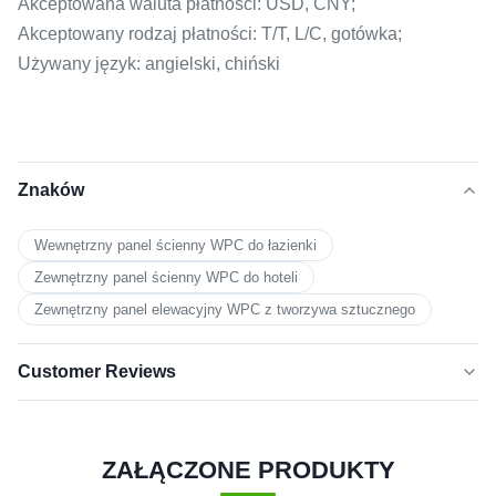
Akceptowana waluta płatności: USD, CNY;
Akceptowany rodzaj płatności: T/T, L/C, gotówka;
Używany język: angielski, chiński
Znaków
Wewnętrzny panel ścienny WPC do łazienki
Zewnętrzny panel ścienny WPC do hoteli
Zewnętrzny panel elewacyjny WPC z tworzywa sztucznego
Customer Reviews
5.0
★★★★★
★★★★★
Na podstawie 50 ostatnich recenzji
ZAŁĄCZONE PRODUKTY