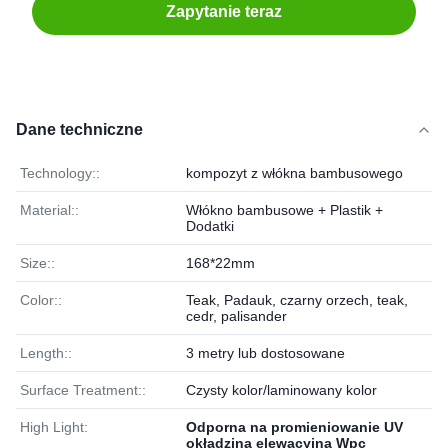
Zapytanie teraz
Dane techniczne
Technology::
kompozyt z włókna bambusowego
Material::
Włókno bambusowe + Plastik +
Dodatki
Size::
168*22mm
Color::
Teak, Padauk, czarny orzech, teak,
cedr, palisander
Length::
3 metry lub dostosowane
Surface Treatment::
Czysty kolor/laminowany kolor
High Light:
Odporna na promieniowanie UV
okładzina elewacyjna Wpc