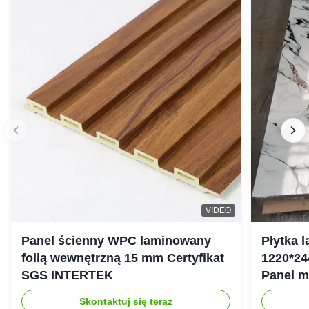
VIDEO
Panel ścienny WPC laminowany
Płytka 
folią wewnętrzną 15 mm Certyfikat
1220*24
SGS INTERTEK
Panel 
Skontaktuj się teraz