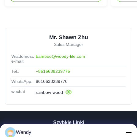
Mr. Shawn Zhu
Sales Manager
Wiadomość
bamboo@woody-life.com
e-mail:
Tel.:
+8616638239776
WhatsApp:
8616638239776
wechat:
rainbow-wood
Szybkie Linki
Wendy
Dom