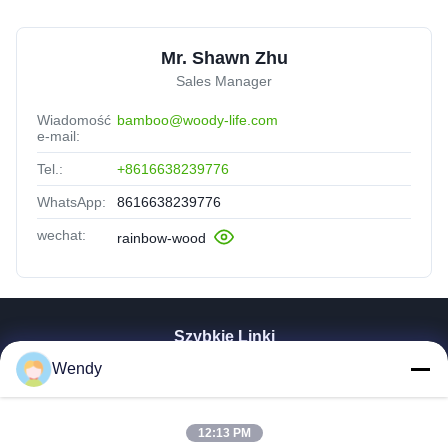
Mr. Shawn Zhu
Sales Manager
Wiadomość
bamboo@woody-life.com
e-mail:
Tel.:
+8616638239776
WhatsApp:
8616638239776
wechat:
rainbow-wood
Szybkie Linki
Wendy
Dom
Produkty
Wideo
12:13 PM
Pokaz VR