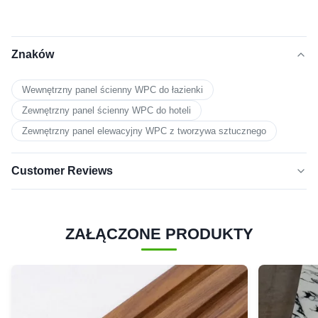
Znaków
Wewnętrzny panel ścienny WPC do łazienki
Zewnętrzny panel ścienny WPC do hoteli
Zewnętrzny panel elewacyjny WPC z tworzywa sztucznego
Customer Reviews
5.0
★★★★★
★★★★★
Na podstawie 50 ostatnich recenzji
ZAŁĄCZONE PRODUKTY
5
100%
GWIAZDEK
4
0
gwiazdki
3
0